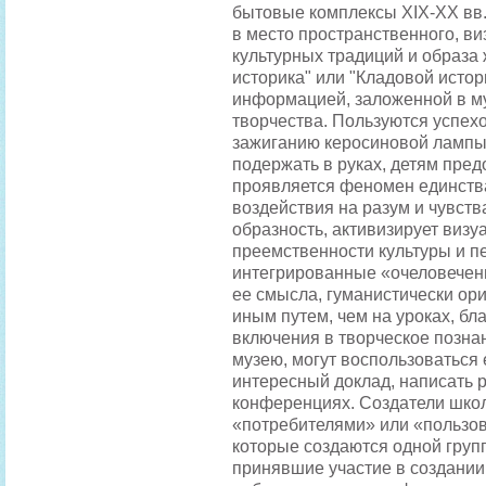
бытовые комплексы XIX-XX вв.,
в место пространственного, в
культурных традиций и образа
историка" или "Кладовой исто
информацией, заложенной в му
творчества. Пользуются успех
зажиганию керосиновой лампы 
подержать в руках, детям пред
проявляется феномен единств
воздействия на разум и чувств
образность, активизирует виз
преемственности культуры и п
интегрированные «очеловечен
ее смысла, гуманистически ор
иным путем, чем на уроках, б
включения в творческое познан
музею, могут воспользоваться
интересный доклад, написать р
конференциях. Создатели школ
«потребителями» или «пользов
которые создаются одной группо
принявшие участие в создании