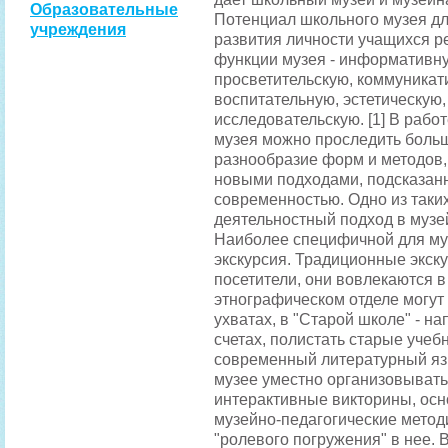
Образовательные
Потенциал школьного музея дл
учреждения
развития личности учащихся р
функции музея - информативн
просветительскую, коммуникат
воспитательную, эстетическую,
исследовательскую. [1] В рабо
музея можно проследить боль
разнообразие форм и методов
новыми подходами, подсказа
современностью. Одно из таки
деятельностный подход в музе
Наиболее специфичной для му
экскурсия. Традиционные экску
посетители, они вовлекаются 
этнографическом отделе могут 
ухватах, в "Старой школе" - н
счетах, полистать старые учебн
современный литературный язы
музее уместно организовывать
интерактивные викторины, ос
музейно-педагогические метод
"ролевого погружения" в нее. 