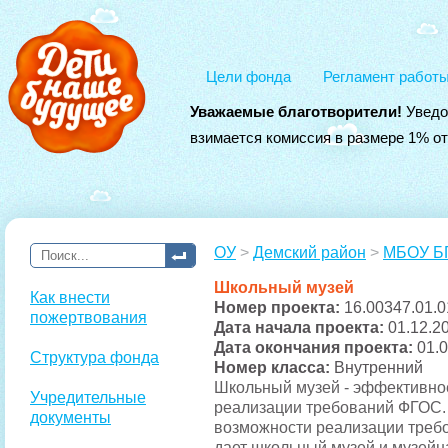
Цели фонда
Регламент работ
Уважаемые благотворители!
Уведо
взимается комиссия в размере 1% о
ОУ
>
Демский район
>
МБОУ Б
Школьный музей
Как внести
Номер проекта:
16.00347.01.0
пожертвования
Дата начала проекта:
01.12.2
Дата окончания проекта:
01.
Структура фонда
Номер класса:
Внутренний
Школьный музей - эффективно
Учредительные
реализации требований ФГОС.
документы
возможности реализации тре
дает школьный музей и музейн