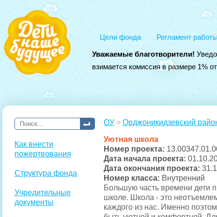
Цели фонда
Регламент работ
Уважаемые благотворители!
Уведо
взимается комиссия в размере 1% о
ОУ
>
Орджоникидзевский райо
Уютная школа
Как внести
Номер проекта:
13.00347.01.0
пожертвования
Дата начала проекта:
01.10.2
Дата окончания проекта:
31.
Структура фонда
Номер класса:
Внутренний
Большую часть времени дети п
Учредительные
школе. Школа - это неотъемле
документы
каждого из нас. Именно поэто
быть уютной и комфортной. Дл